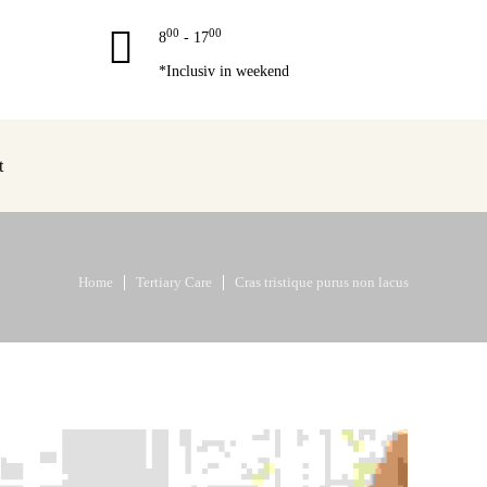
00
00
8
- 17
*Inclusiv in weekend
t
Home
Tertiary Care
Cras tristique purus non lacus